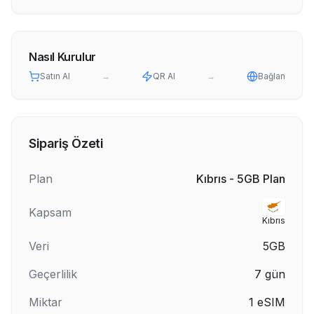
Nasıl Kurulur
Satın Al
→
QR Al
→
Bağlan
Sipariş Özeti
Plan
Kıbrıs - 5GB Plan
Kapsam
Kıbrıs
Veri
5GB
Geçerlilik
7
gün
Miktar
1
eSIM