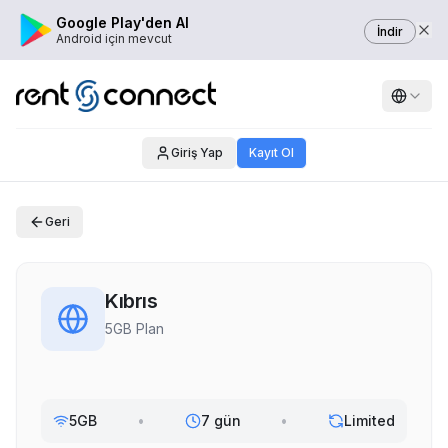
Google Play'den Al
İndir
Android için mevcut
Giriş Yap
Kayıt Ol
Geri
Kıbrıs
5GB Plan
5GB
•
7 gün
•
Limited