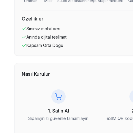
Umman
Mısır
Suudi Arabistan
Birleşik Arap Emirlikleri
Kat
Özellikler
Sınırsız
mobil veri
Anında dijital teslimat
Kapsam
Orta Doğu
Nasıl Kurulur
1. Satın Al
Siparişinizi güvenle tamamlayın
eSIM QR kodu