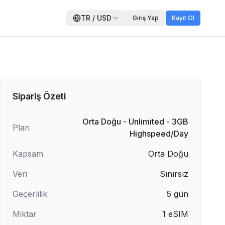
TR
/
USD
Giriş Yap
Kayıt Ol
Sipariş Özeti
Orta Doğu - Unlimited - 3GB
Plan
Highspeed/Day
Kapsam
Orta Doğu
Veri
Sınırsız
Geçerlilik
5
gün
Miktar
1
eSIM