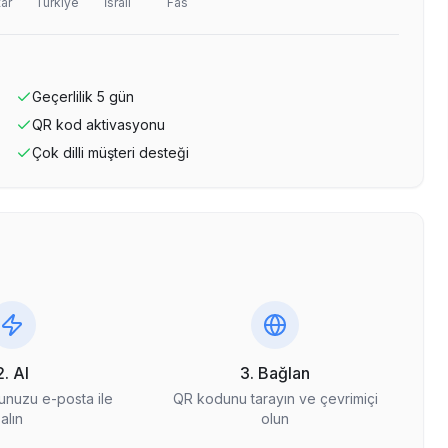
ar
Türkiye
İsrail
Fas
Geçerlilik
5
gün
QR kod aktivasyonu
Çok dilli müşteri desteği
2. Al
3. Bağlan
nuzu e-posta ile
QR kodunu tarayın ve çevrimiçi
alın
olun