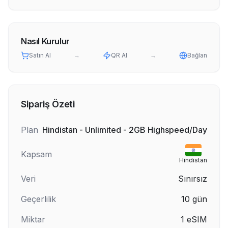
Nasıl Kurulur
Satın Al
→
QR Al
→
Bağlan
Sipariş Özeti
Plan
Hindistan - Unlimited - 2GB Highspeed/Day
Kapsam
Hindistan
Veri
Sınırsız
Geçerlilik
10
gün
Miktar
1
eSIM