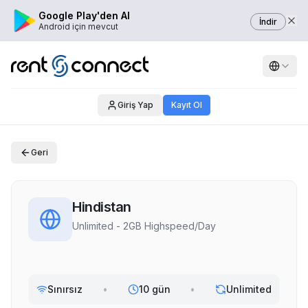
Google Play'den Al
İndir
Android için mevcut
Giriş Yap
Kayıt Ol
Geri
Hindistan
Unlimited - 2GB Highspeed/Day
Sınırsız
•
10 gün
•
Unlimited