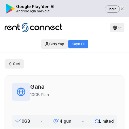
Google Play'den Al
İndir
Android için mevcut
Giriş Yap
Kayıt Ol
Geri
Gana
10GB Plan
10GB
•
14 gün
•
Limited