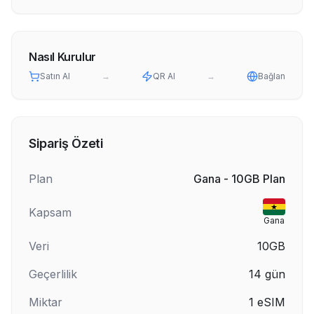
Nasıl Kurulur
Satın Al
→
QR Al
→
Bağlan
Sipariş Özeti
Plan
Gana - 10GB Plan
Kapsam
Gana
Veri
10GB
Geçerlilik
14
gün
Miktar
1
eSIM