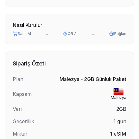
Nasıl Kurulur
Satın Al
→
QR Al
→
Bağlan
Sipariş Özeti
Plan
Malezya - 2GB Günlük Paket
Kapsam
Malezya
Veri
2GB
Geçerlilik
1
gün
Miktar
1
eSIM