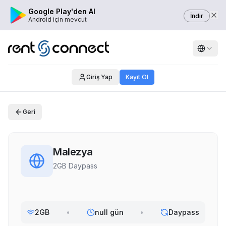
Google Play'den Al
İndir
Android için mevcut
Giriş Yap
Kayıt Ol
Geri
Malezya
2GB Daypass
2GB
•
null gün
•
Daypass