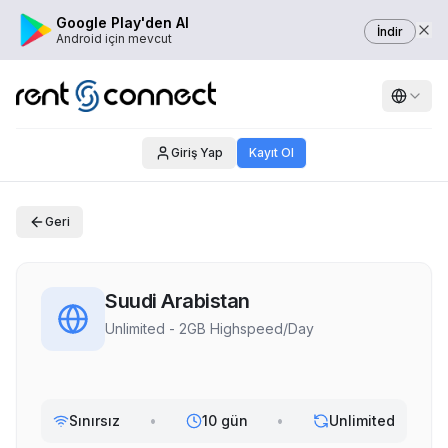
Google Play'den Al
İndir
Android için mevcut
Giriş Yap
Kayıt Ol
Geri
Suudi Arabistan
Unlimited - 2GB Highspeed/Day
Sınırsız
•
10 gün
•
Unlimited