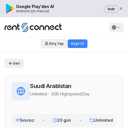
Google Play'den Al
İndir
Android için mevcut
Giriş Yap
Kayıt Ol
Geri
Suudi Arabistan
Unlimited - 3GB Highspeed/Day
Sınırsız
•
20 gün
•
Unlimited