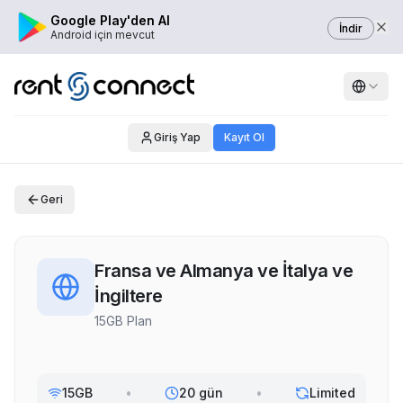
Google Play'den Al
İndir
Android için mevcut
Giriş Yap
Kayıt Ol
Geri
Fransa ve Almanya ve İtalya ve
İngiltere
15GB Plan
15GB
•
20 gün
•
Limited