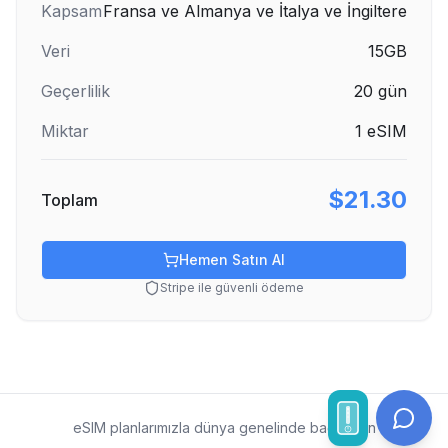
Kapsam
Fransa ve Almanya ve İtalya ve İngiltere
Veri
15GB
Geçerlilik
20
gün
Miktar
1
eSIM
$21.30
Toplam
Hemen Satın Al
Stripe ile güvenli ödeme
eSIM planlarımızla dünya genelinde bağlı kalın