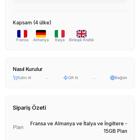
Kapsam
(
4
ülke
)
Fransa
Almanya
İtalya
Birleşik Krallık
Nasıl Kurulur
Satın Al
→
QR Al
→
Bağlan
Sipariş Özeti
Fransa ve Almanya ve İtalya ve İngiltere -
Plan
15GB Plan