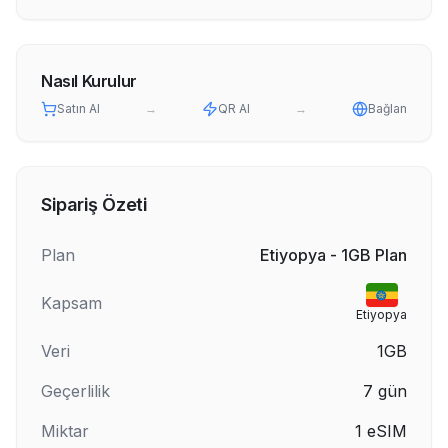
Nasıl Kurulur
Satın Al
→
QR Al
→
Bağlan
Sipariş Özeti
Plan
Etiyopya - 1GB Plan
Kapsam
Etiyopya
Veri
1GB
Geçerlilik
7
gün
Miktar
1
eSIM