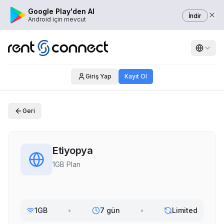
Google Play'den Al
İndir
Android için mevcut
Giriş Yap
Kayıt Ol
Geri
Etiyopya
1GB Plan
1GB
•
7 gün
•
Limited