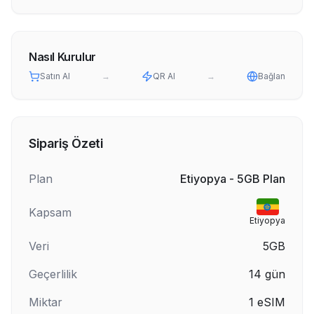
Nasıl Kurulur
Satın Al
→
QR Al
→
Bağlan
Sipariş Özeti
Plan
Etiyopya - 5GB Plan
Kapsam
Etiyopya
Veri
5GB
Geçerlilik
14
gün
Miktar
1
eSIM