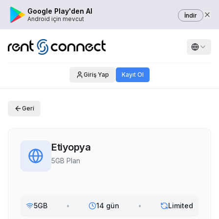
Google Play'den Al
İndir
Android için mevcut
Giriş Yap
Kayıt Ol
Geri
Etiyopya
5GB Plan
5GB
•
14 gün
•
Limited