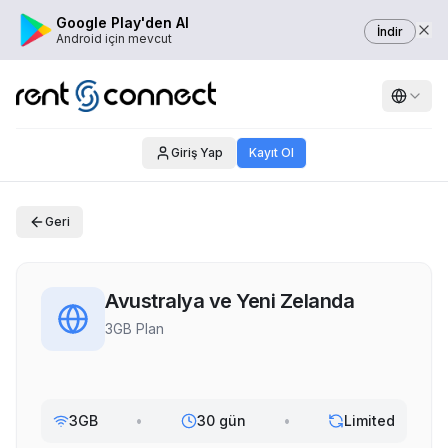
Google Play'den Al
İndir
Android için mevcut
Giriş Yap
Kayıt Ol
Geri
Avustralya ve Yeni Zelanda
3GB Plan
3GB
•
30 gün
•
Limited