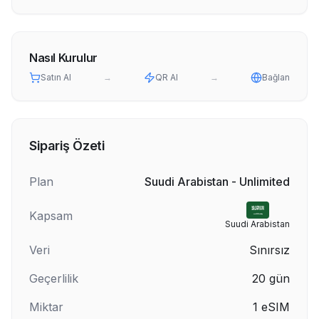
Nasıl Kurulur
Satın Al
→
QR Al
→
Bağlan
Sipariş Özeti
Plan
Suudi Arabistan - Unlimited
Kapsam
Suudi Arabistan
Veri
Sınırsız
Geçerlilik
20
gün
Miktar
1
eSIM