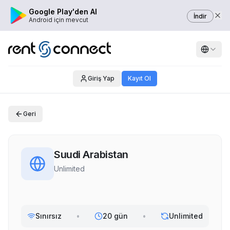
Google Play'den Al
İndir
Android için mevcut
Giriş Yap
Kayıt Ol
Geri
Suudi Arabistan
Unlimited
Sınırsız
•
20 gün
•
Unlimited