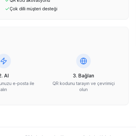
QR kod aktivasyonu
Çok dilli müşteri desteği
2. Al
3. Bağlan
nuzu e-posta ile
QR kodunu tarayın ve çevrimiçi
alın
olun