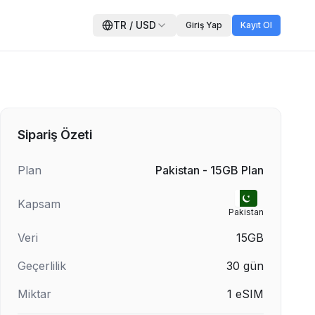
TR
/
USD
Giriş Yap
Kayıt Ol
Sipariş Özeti
Plan
Pakistan - 15GB Plan
Kapsam
Pakistan
Veri
15GB
Geçerlilik
30
gün
Miktar
1
eSIM