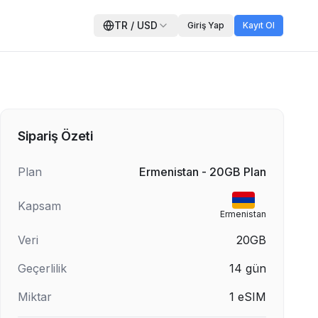
TR
/
USD
Giriş Yap
Kayıt Ol
Sipariş Özeti
Plan
Ermenistan - 20GB Plan
Kapsam
Ermenistan
Veri
20GB
Geçerlilik
14
gün
Miktar
1
eSIM