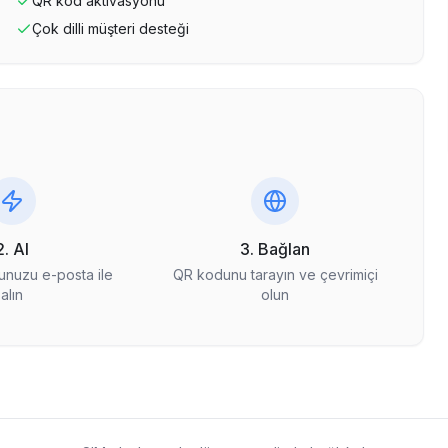
QR kod aktivasyonu
Çok dilli müşteri desteği
2. Al
3. Bağlan
nuzu e-posta ile
QR kodunu tarayın ve çevrimiçi
alın
olun