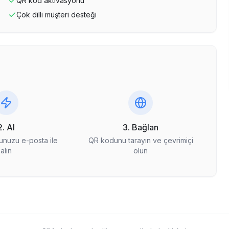
QR kod aktivasyonu
Çok dilli müşteri desteği
2. Al
3. Bağlan
nuzu e-posta ile
QR kodunu tarayın ve çevrimiçi
alın
olun