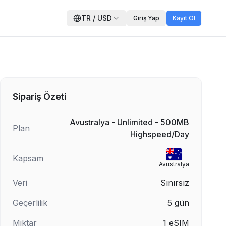
TR
/
USD
Giriş Yap
Kayıt Ol
Sipariş Özeti
Avustralya - Unlimited - 500MB
Plan
Highspeed/Day
Kapsam
Avustralya
Veri
Sınırsız
Geçerlilik
5
gün
Miktar
1
eSIM