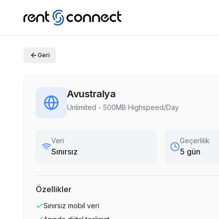
Geri
Avustralya
Unlimited - 500MB Highspeed/Day
Veri
Geçerlilik
Sınırsız
5 gün
Özellikler
Sınırsız
mobil veri