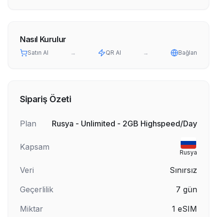
Nasıl Kurulur
Satın Al
→
QR Al
→
Bağlan
Sipariş Özeti
Plan
Rusya - Unlimited - 2GB Highspeed/Day
Kapsam
Rusya
Veri
Sınırsız
Geçerlilik
7
gün
Miktar
1
eSIM