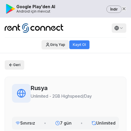
Google Play'den Al
İndir
Android için mevcut
Giriş Yap
Kayıt Ol
Geri
Rusya
Unlimited - 2GB Highspeed/Day
Sınırsız
•
7 gün
•
Unlimited