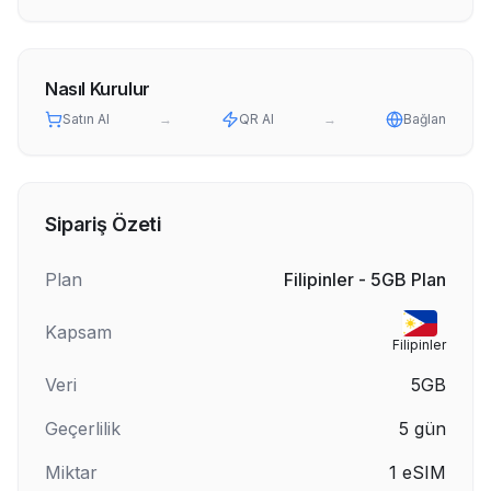
Nasıl Kurulur
Satın Al
→
QR Al
→
Bağlan
Sipariş Özeti
Plan
Filipinler - 5GB Plan
Kapsam
Filipinler
Veri
5GB
Geçerlilik
5
gün
Miktar
1
eSIM