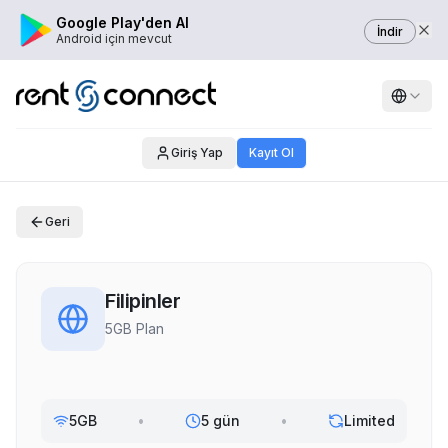
Google Play'den Al
İndir
Android için mevcut
Giriş Yap
Kayıt Ol
Geri
Filipinler
5GB Plan
5GB
•
5 gün
•
Limited