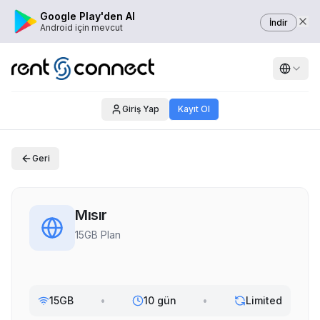
Google Play'den Al
İndir
Android için mevcut
Giriş Yap
Kayıt Ol
Geri
Mısır
15GB Plan
15GB
•
10 gün
•
Limited