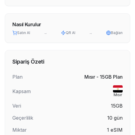
Nasıl Kurulur
Satın Al
→
QR Al
→
Bağlan
Sipariş Özeti
Plan
Mısır - 15GB Plan
Kapsam
Mısır
Veri
15GB
Geçerlilik
10
gün
Miktar
1
eSIM