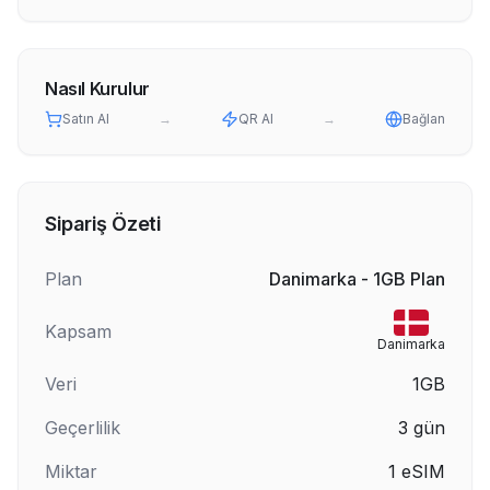
Nasıl Kurulur
Satın Al
→
QR Al
→
Bağlan
Sipariş Özeti
Plan
Danimarka - 1GB Plan
Kapsam
Danimarka
Veri
1GB
Geçerlilik
3
gün
Miktar
1
eSIM