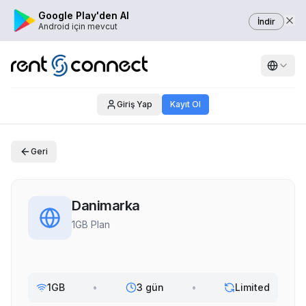
Google Play'den Al
İndir
Android için mevcut
Giriş Yap
Kayıt Ol
Geri
Danimarka
1GB Plan
1GB
•
3 gün
•
Limited