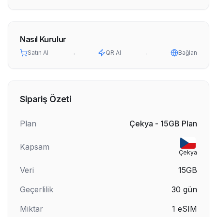
Nasıl Kurulur
Satın Al
→
QR Al
→
Bağlan
Sipariş Özeti
Plan
Çekya - 15GB Plan
Kapsam
Çekya
Veri
15GB
Geçerlilik
30
gün
Miktar
1
eSIM