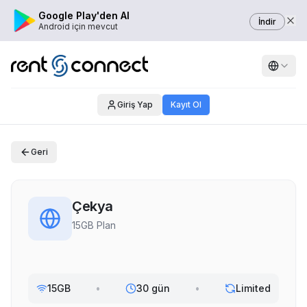
Google Play'den Al
İndir
Android için mevcut
Giriş Yap
Kayıt Ol
Geri
Çekya
15GB Plan
15GB
•
30 gün
•
Limited