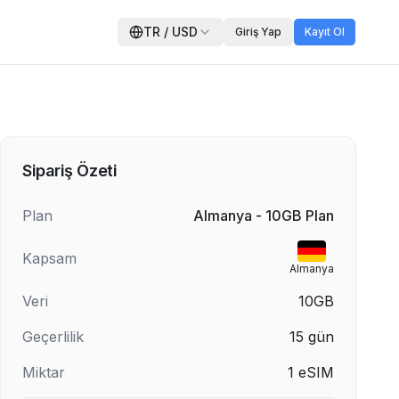
TR
/
USD
Giriş Yap
Kayıt Ol
Sipariş Özeti
Plan
Almanya - 10GB Plan
Kapsam
Almanya
Veri
10GB
Geçerlilik
15
gün
Miktar
1
eSIM