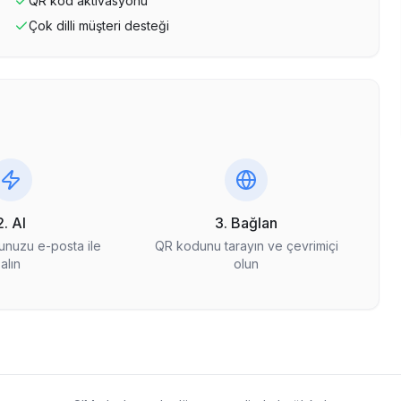
QR kod aktivasyonu
Çok dilli müşteri desteği
2. Al
3. Bağlan
nuzu e-posta ile
QR kodunu tarayın ve çevrimiçi
alın
olun