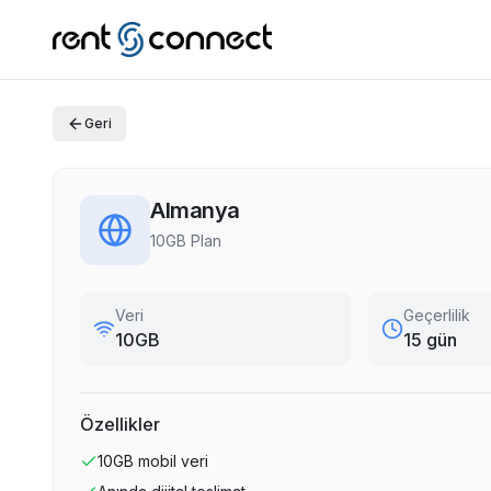
Geri
Almanya
10GB Plan
Veri
Geçerlilik
10GB
15 gün
Özellikler
10GB
mobil veri