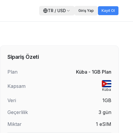
TR
/
USD
Giriş Yap
Kayıt Ol
Sipariş Özeti
Plan
Küba - 1GB Plan
Kapsam
Küba
Veri
1GB
Geçerlilik
3
gün
Miktar
1
eSIM