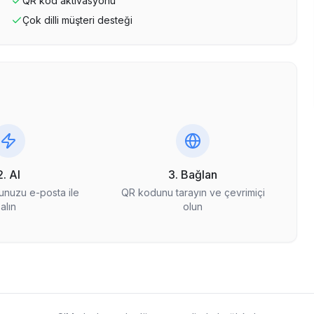
QR kod aktivasyonu
Çok dilli müşteri desteği
2. Al
3. Bağlan
nuzu e-posta ile
QR kodunu tarayın ve çevrimiçi
alın
olun