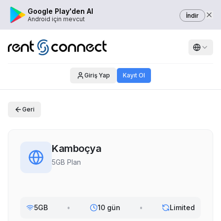
Google Play'den Al
İndir
Android için mevcut
Giriş Yap
Kayıt Ol
Geri
Kamboçya
5GB Plan
5GB
•
10 gün
•
Limited