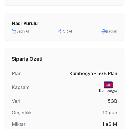
Nasıl Kurulur
Satın Al
→
QR Al
→
Bağlan
Sipariş Özeti
Plan
Kamboçya - 5GB Plan
Kapsam
Kamboçya
Veri
5GB
Geçerlilik
10
gün
Miktar
1
eSIM