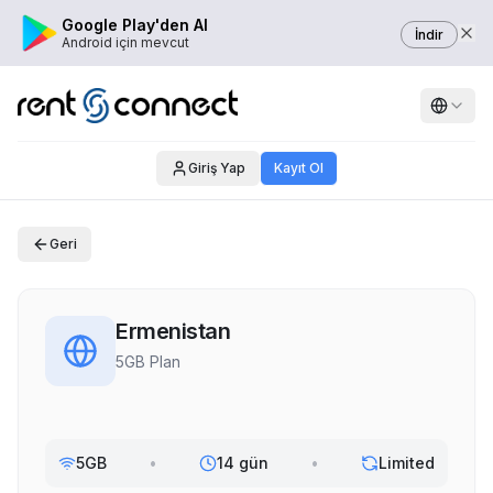
Google Play'den Al
İndir
Android için mevcut
Giriş Yap
Kayıt Ol
Geri
Ermenistan
5GB Plan
5GB
•
14 gün
•
Limited