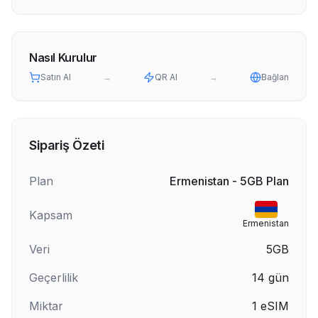
Nasıl Kurulur
Satın Al
→
QR Al
→
Bağlan
Sipariş Özeti
Plan
Ermenistan - 5GB Plan
Kapsam
Ermenistan
Veri
5GB
Geçerlilik
14
gün
Miktar
1
eSIM