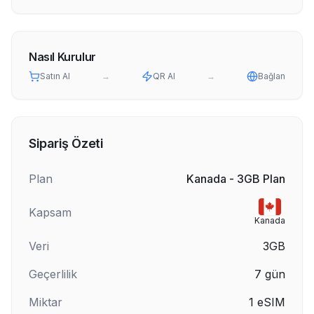
Nasıl Kurulur
Satın Al
→
QR Al
→
Bağlan
Sipariş Özeti
Plan
Kanada - 3GB Plan
Kapsam
Kanada
Veri
3GB
Geçerlilik
7
gün
Miktar
1
eSIM