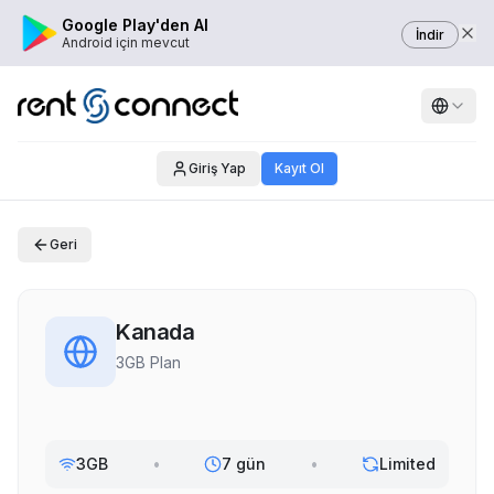
Google Play'den Al
İndir
Android için mevcut
Giriş Yap
Kayıt Ol
Geri
Kanada
3GB Plan
3GB
•
7 gün
•
Limited