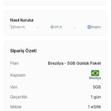
Nasıl Kurulur
Satın Al
→
QR Al
→
Bağlan
Sipariş Özeti
Plan
Brezilya - 5GB Günlük Paket
Kapsam
Brezilya
Veri
5GB
Geçerlilik
1
gün
Miktar
1
eSIM