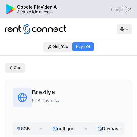
Google Play'den Al
İndir
Android için mevcut
Giriş Yap
Kayıt Ol
Geri
Brezilya
5GB Daypass
5GB
•
null gün
•
Daypass